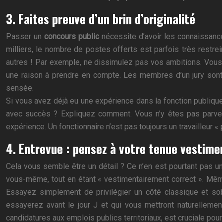
3. Faites preuve d’un brin d’originalité
Passer un
concours public
nécessite d’avoir les connaissanc
milliers, le nombre de postes offerts est parfois très restre
autres ! Par exemple, ne dissimulez pas vos ambitions. Vous d
une raison à prendre en compte. Les membres d’un jury sont
sensée.
Si vous avez déjà eu une expérience dans la fonction publiqu
avec succès ? Expliquez comment. Vous n’y êtes pas parvenu
expérience. Un fonctionnaire n’est pas toujours un travailleur « 
4. Entrevue : pensez à votre tenue vestime
Cela vous semble être un détail ? Ce n’en est pourtant pas un 
vous-même, tout en étant « vestimentairement correct ». Même
Essayez simplement de privilégier un côté classique et so
essayerez avant le jour J et qui vous mettront naturellemen
candidatures aux emplois publics territoriaux, est cruciale pour