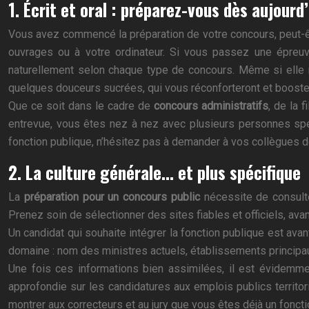
1. Écrit et oral : préparez-vous dès aujourd’
Vous avez commencé la préparation de votre concours, peut-ê
ouvrages ou à votre ordinateur. Si vous passez une épreuve
naturellement selon chaque type de concours. Même si elle n
quelques douceurs sucrées, qui vous réconforteront et booste
Que ce soit dans le cadre de
concours administratifs
, de la 
entrevue, vous êtes nez à nez avec plusieurs personnes spéci
fonction publique, n’hésitez pas à demander à vos collègues de
2. La culture générale… et plus spécifique
La
préparation pour un concours public
nécessite de consulter
Prenez soin de sélectionner des sites fiables et officiels, ava
Un candidat qui souhaite intégrer la fonction publique est a
domaine : nom des ministres actuels, établissements principau
Une fois ces informations bien assimilées, il est évidemm
approfondie sur les candidatures aux emplois publics territor
montrer aux correcteurs et au jury que vous êtes déjà un fonctio