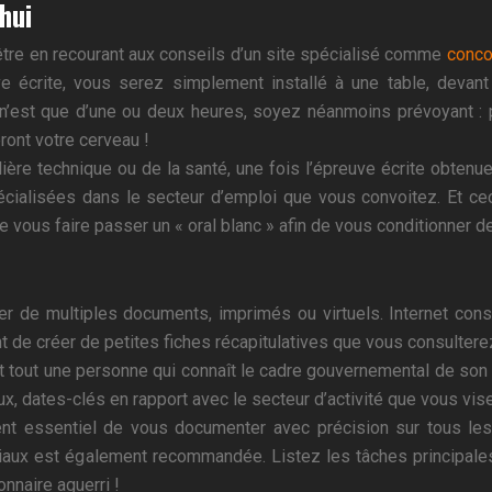
hui
tre en recourant aux conseils d’un site spécialisé comme
conco
 écrite, vous serez simplement installé à une table, devant
’est que d’une ou deux heures, soyez néanmoins prévoyant : p
ront votre cerveau !
filière technique ou de la santé, une fois l’épreuve écrite obten
alisées dans le secteur d’emploi que vous convoitez. Et ceci 
 vous faire passer un « oral blanc » afin de vous conditionner de
 de multiples documents, imprimés ou virtuels. Internet consti
nt de créer de petites fiches récapitulatives que vous consultere
vant tout une personne qui connaît le cadre gouvernemental de s
x, dates-clés en rapport avec le secteur d’activité que vous vi
ent essentiel de vous documenter avec précision sur tous l
iaux est également recommandée. Listez les tâches principales 
nnaire aguerri !