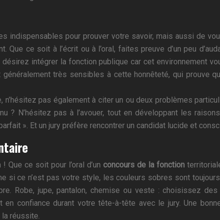
es indispensables pour prouver votre savoir, mais aussi de vo
int. Que ce soit à l’écrit ou à l’oral, faites preuve d’un peu d
ésirez intégrer la fonction publique car cet environnement vous 
 généralement très sensibles à cette honnêteté, qui prouve qu
e, n’hésitez pas également à citer un ou deux problèmes particu
 ? N’hésitez pas à l’avouer, tout en développant les raison
parfait ». Et un jury préfère rencontrer un candidat lucide et consc
ntaire
! Que ce soit pour l’oral d’un
concours de la fonction
territoria
 si ce n’est pas votre style, les couleurs sobres sont toujours
bre. Robe, jupe, pantalon, chemise ou veste : choisissez d
t en confiance durant votre tête-à-tête avec le jury. Une bo
 la réussite.