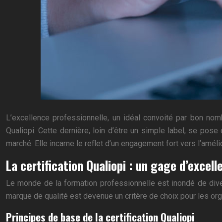
L’excellence professionnelle, un idéal convoité par bon nombr
Qualiopi. Cette dernière, loin d’être un simple label, se po
marché. Elle incarne le reflet d’un engagement fort vers l’améli
La certification Qualiopi : un gage d’excell
Le monde de la formation professionnelle est inondé de diverse
marque de qualité est devenue un critère de choix pour les or
Principes de base de la certification Qualiopi