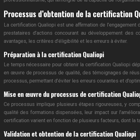
Processus d’obtention de la certification Q
La certification Qualiopi est une affirmation de l’engagement 
prestataires d’actions concourant au développement des com
avantages, les critères d’éligibilité et les erreurs à éviter.
Préparation à la certification Qualiopi
Le temps nécessaire pour obtenir la certification Qualiopi d
en œuvre de processus de qualité, des témoignages de réuss
processus, permettant d’éviter les erreurs courantes et d’opti
Mise en œuvre du processus de certification Qualio
Ce processus implique plusieurs étapes rigoureuses, y compris 
qualité des formations dispensées, leur impact sur l’améliora
certification varient en fonction de plusieurs facteurs, dont la
Validation et obtention de la certification Qualiopi