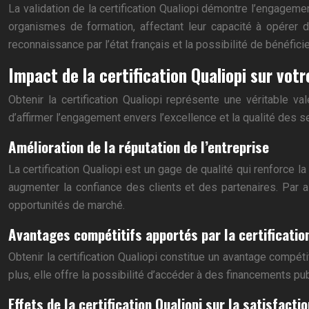
La validation de la certification Qualiopi démontre l’engageme
organismes de formation, affectant leur capacité à opérer d
reconnaissance par l’état français et la possibilité de bénéfic
Impact de la certification Qualiopi sur votr
Obtenir la certification Qualiopi représente une véritable v
d’affirmer l’engagement envers l’excellence et la qualité des s
Amélioration de la réputation de l’entreprise
La certification Qualiopi est un gage de qualité qui renforce la
augmenter la confiance des clients et des partenaires. Par ail
opportunités de marché.
Avantages compétitifs apportés par la certificatio
Obtenir la certification Qualiopi constitue un avantage compét
plus, elle offre la possibilité d’accéder à des financements pub
Effets de la certification Qualiopi sur la satisfactio