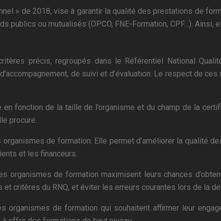
onnel » de 2018, vise à garantir la qualité des prestations de forma
ds publics ou mutualisés (OPCO, FNE-Formation, CPF…). Ainsi, el
ritères précis, regroupés dans le Référentiel National Qualit
il, d’accompagnement, de suivi et d’évaluation. Le respect de ce
ie en fonction de la taille de l’organisme et du champ de la ce
le procure.
les organismes de formation. Elle permet d’améliorer la qualité d
ients et les financeurs.
es organismes de formation maximisent leurs chances d’obteni
 et critères du RNQ, et éviter les erreurs courantes lors de la de
les organismes de formation qui souhaitent affirmer leur engag
à offrir des formations de haut niveau.