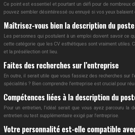
Ce point est essentiel et pourtant un défi pour de nombreux 
pouvez sembler désintéressé ou ennuyé si vos yeux balaient 
Maîtrisez-vous bien la description du poste
Les personnes qui postulent à un emploi doivent savoir ce qu’
cette catégorie que les CV esthétiques sont vraiment utiles. 
et la présélection ont lieu.
Faites des recherches sur l’entreprise
En outre, il serait utile que vous fassiez des recherches sur l
spécialités ? Bien comprendre l’entreprise est crucial pour ré
Compétences liées à la description du post
Pour un entretien, l’idéal serait que vous ayez parcouru la
entretien ou test supplémentaire exigé par l’entreprise.
Votre personnalité est-elle compatible avec