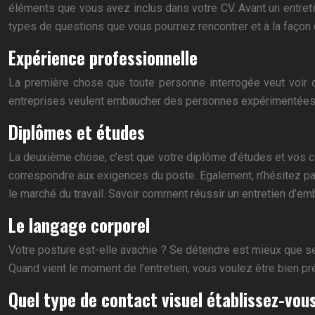
éléments que vous avez inclus dans votre CV. Avant un entreti
types de questions que vous pourriez rencontrer et à la façon d
Expérience professionnelle
La première chose que toute personne interrogée veut voir d
entreprises veulent embaucher des personnes expérimentées. E
Diplômes et études
La deuxième chose, c’est que votre diplôme d’études et vos co
correspondre aux exigences du poste. Egalement, n’hésitez pas 
le marché du travail. Savoir comment réussir un entretien d’emb
Le langage corporel
Votre posture est-elle avachie ? Se détendre est mieux que se 
Quand vient le moment de l’entretien, vous voulez être bien prép
Quel type de contact visuel établissez-vou