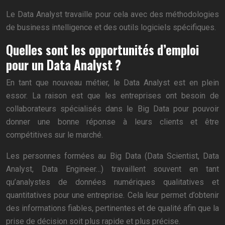
Le Data Analyst travaille pour cela avec des méthodologies
de business intelligence et des outils logiciels spécifiques.
Quelles sont les opportunités d’emploi
pour un Data Analyst ?
En tant que nouveau métier, le Data Analyst est en plein
essor. La raison est que les entreprises ont besoin de
collaborateurs spécialisés dans le Big Data pour pouvoir
donner une bonne réponse à leurs clients et être
compétitives sur le marché.
Les personnes formées au Big Data (Data Scientist, Data
Analyst, Data Engineer…) travaillent souvent en tant
qu’analystes de données numériques qualitatives et
quantitatives pour une entreprise. Cela leur permet d’obtenir
des informations fiables, pertinentes et de qualité afin que la
prise de décision soit plus rapide et plus précise.