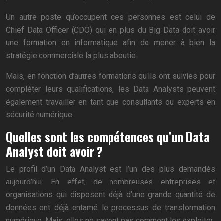
Un autre poste qu’occupent ces personnes est celui de
Chief Data Officer (CDO) qui en plus du Big Data doit avoir
une formation en informatique afin de mener à bien la
stratégie commerciale la plus aboutie.
Mais, en fonction d’autres formations qu’ils ont suivies pour
compléter leurs qualifications, les Data Analysts peuvent
également travailler en tant que consultants ou experts en
sécurité numérique.
Quelles sont les compétences qu’un Data
Analyst doit avoir ?
Le profil d’un Data Analyst est l’un des plus demandés
aujourd’hui. En effet, de nombreuses entreprises et
organisations qui disposent déjà d’une grande quantité de
données ont déjà entamé le processus de transformation
numérique. Mais, elles ne savent pas comment les exploiter.