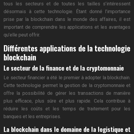
tous les secteurs et de toutes les tailles s’intéressent
désormais à cette technologie. Étant donné l’importance
prise par la blockchain dans le monde des affaires, il est
important de comprendre les applications et les avantages
qu’elle peut offrir.
Différentes applications de la technologie
blockchain
Le secteur de la finance et de la cryptomonnaie
Le secteur financier a été le premier à adopter la blockchain.
Cette technologie permet la gestion de la cryptomonnaie et
offre la possibilité de gérer les transactions de manière
plus efficace, plus sûre et plus rapide. Cela contribue à
réduire les coûts et les temps de traitement pour les
banques et les entreprises.
La blockchain dans le domaine de la logistique et