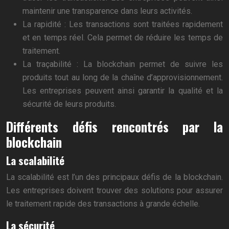
maintenir une transparence dans leurs activités.
La rapidité : Les transactions sont traitées rapidement
et en temps réel. Cela permet de réduire les temps de
traitement.
La traçabilité : La blockchain permet de suivre les
produits tout au long de la chaîne d’approvisionnement.
Les entreprises peuvent ainsi garantir la qualité et la
sécurité de leurs produits.
Différents défis rencontrés par la
blockchain
La scalabilité
La scalabilité est l’un des principaux défis de la blockchain.
Les entreprises doivent trouver des solutions pour assurer
le traitement rapide des transactions à grande échelle.
La sécurité